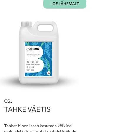
LOE LÄHEMALT
02.
TAHKE VÄETIS
Tahket biooni saab kasutada kõikidel
muldadel ja kasvusubstraatidel kõikide