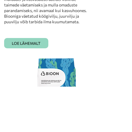
taimede väetamiseks ja mulla omaduste
parandamiseks, nii avamaal kui kasvuhoones.
Biooniga väetatud köögivilju, juurvilju ja
puuvilju võib tarbida ilma kuumutamata.
LOE LÄHEMALT